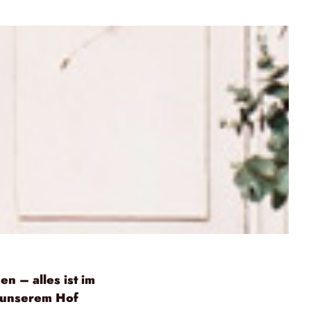
n – alles ist im
 unserem Hof