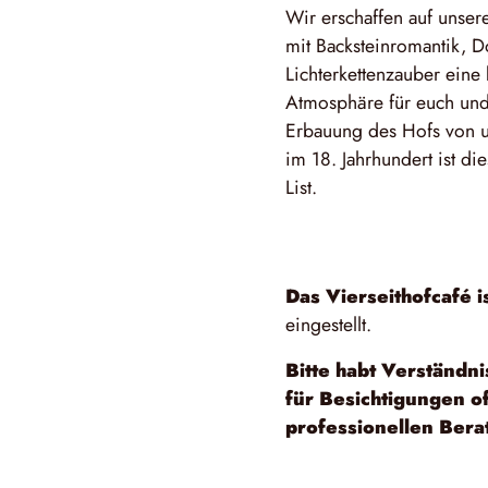
Wir erschaffen auf unse
mit Backsteinromantik, D
Lichterkettenzauber ein
Atmosphäre für euch und
Erbauung des Hofs von u
im 18. Jahrhundert ist di
List.
Das Vierseithofcafé i
eingestellt.
Bitte habt Verständn
für Besichtigungen o
professionellen Berat