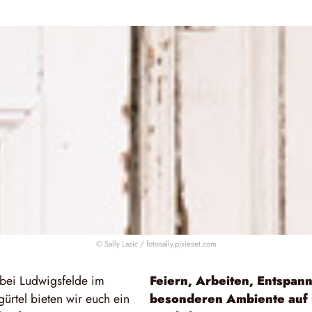
© Sally Lazic /
fotosally.pixieset.com
 bei Ludwigsfelde im
Feiern, Arbeiten, Entspanne
ürtel bieten wir euch ein
besonderen Ambiente auf