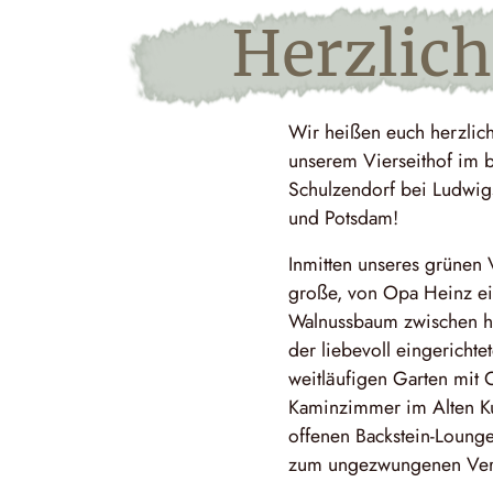
Herz­lic
Wir heißen euch herzlic
unserem Vierseithof im 
Schulzendorf bei Ludwigs
und Potsdam!
Inmitten unseres grünen V
große, von Opa Heinz ein
Walnussbaum zwischen h
der liebevoll eingericht
weitläufigen Garten mit
Kaminzimmer im Alten Ku
offenen Backstein-Lounge
zum ungezwungenen Verw