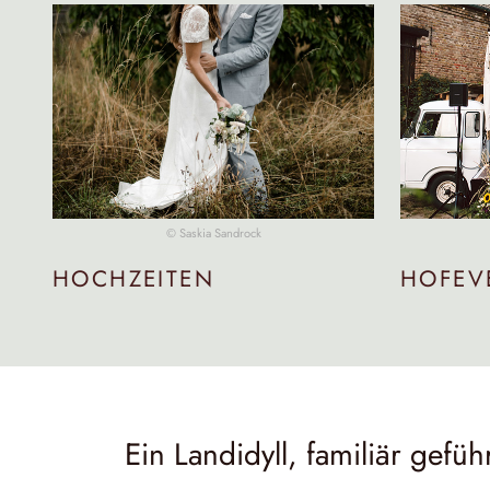
© Saskia Sandrock
HOCHZEITEN
HOFEV
Ein Landidyll, familiär gefü