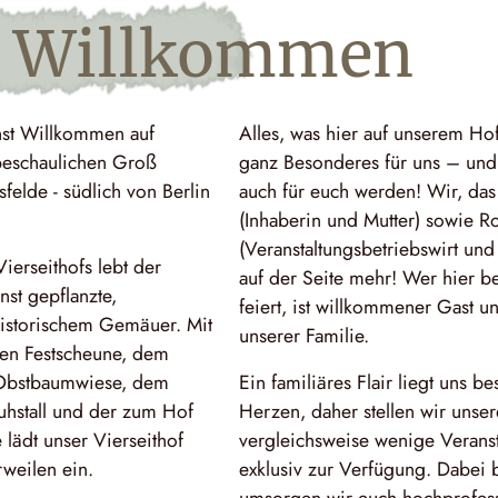
h Will­kom­men
hst Willkommen auf
Alles, was hier auf unserem Hof 
beschaulichen Groß
ganz Besonderes für uns – und
felde - südlich von Berlin
auch für euch werden! Wir, das 
(Inhaberin und Mutter) sowie R
(Veranstaltungsbetriebswirt und
ierseithofs lebt der
auf der Seite mehr! Wer hier b
st gepflanzte,
feiert, ist willkommener Gast u
istorischem Gemäuer. Mit
unserer Familie.
eten Festscheune, dem
 Obstbaumwiese, dem
Ein familiäres Flair liegt uns 
hstall und der zum Hof
Herzen, daher stellen wir unser
 lädt unser Vierseithof
vergleichsweise wenige Verans
eilen ein.
exklusiv zur Verfügung. Dabei 