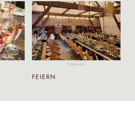
© Robin List
FEIERN