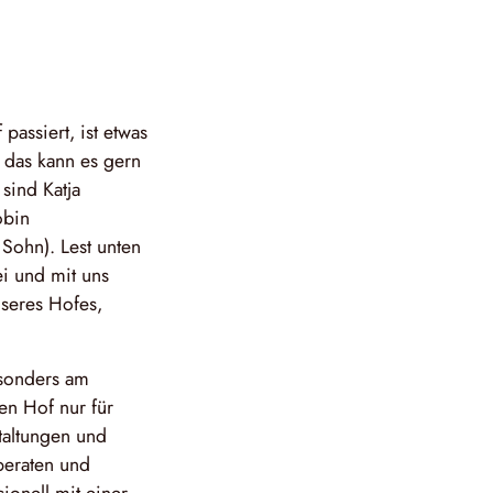
passiert, ist etwas
 das kann es gern
sind Katja
obin
 Sohn). Lest unten
ei und mit uns
nseres Hofes,
besonders am
en Hof nur für
taltungen und
beraten und