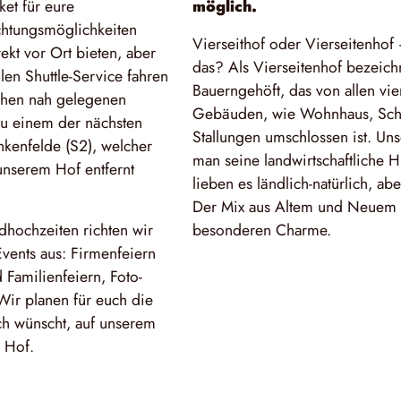
et für eure
möglich.
chtungsmöglichkeiten
Vierseithof oder Vierseitenhof
ekt vor Ort bieten, aber
das? Als Vierseitenhof bezeich
len Shuttle-Service fahren
Bauerngehöft, das von allen vie
ichen nah gelegenen
Gebäuden, wie Wohnhaus, Sc
zu einem der nächsten
Stallungen umschlossen ist. Un
nkenfelde (S2), welcher
man seine landwirtschaftliche H
unserem Hof entfernt
lieben es ländlich-natürlich, aber
Der Mix aus Altem und Neuem 
hochzeiten richten wir
besonderen Charme.
vents aus: Firmenfeiern
 Familienfeiern, Foto-
Wir planen für euch die
uch wünscht, auf unserem
 Hof.