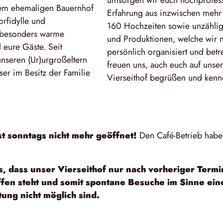
umsorgen wir euch hochprofessi
rem ehemaligen Bauernhof
Erfahrung aus inzwischen mehr 
orfidylle und
160 Hochzeiten sowie unzählig
e besonders warme
und Produktionen, welche wir n
 eure Gäste. Seit
persönlich organisiert und betr
nseren (Ur)urgroßeltern
freuen uns, auch euch auf unse
eser im Besitz der Familie
Vierseithof begrüßen und kenn
st sonntags nicht mehr geöffnet!
Den Café-Betrieb habe
is, dass unser Vierseithof nur nach vorheriger Term
ffen steht und somit spontane Besuche im Sinne ein
ung nicht möglich sind.