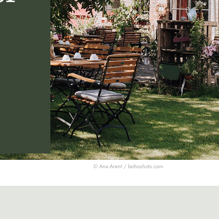
© Ana Arent /
bohoshots.com